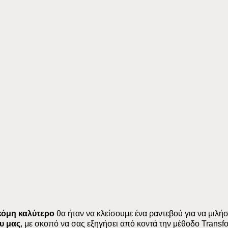
όμη καλύτερο
θα ήταν να κλείσουμε ένα ραντεβού για να μιλήσ
ου μας
, με σκοπό να σας εξηγήσει από κοντά την μέθοδο Transf