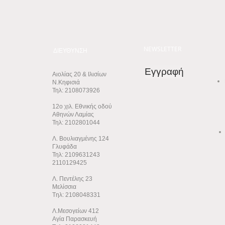
NEWSLETTER
ΔΙΕΥΘΥΝΣΗ
Εγγραφή
Αιολίας 20 & Ιλισίων
Ν.Κηφισιά
Τηλ: 2108073926
12ο χιλ. Εθνικής οδού
Αθηνών Λαμίας
Τηλ: 2102801044
Λ. Βουλιαγμένης 124
Γλυφάδα
Τηλ: 2109631243
2110129425
Λ. Πεντέλης 23
Μελίσσια
Tηλ: 2108048331
Λ.Μεσογείων 412
Αγία Παρασκευή