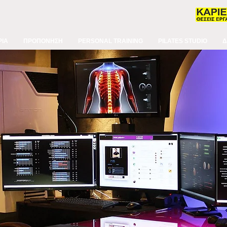
ΙΑ
ΠΡΟΠΟΝΗΣΗ
PERSONAL TRAINING
PILATES STUDIO
Δ