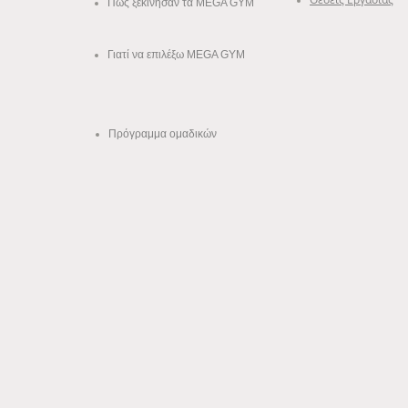
Πώς ξεκίνησαν
τα MEGA GYM
Γιατί να επιλέξω MEGA GYM
Πρόγραμμα ομαδικών