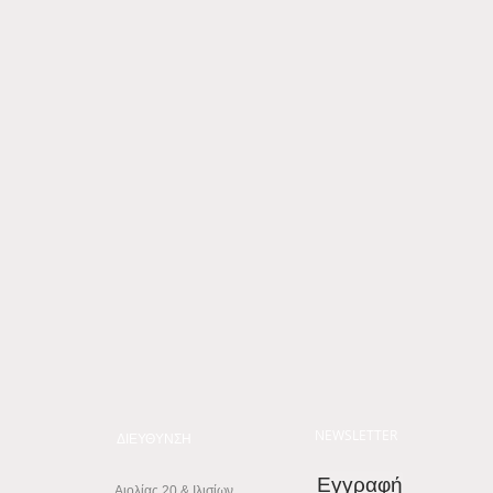
NEWSLETTER
ΔΙΕΥΘΥΝΣΗ
Εγγραφή
Αιολίας 20 & Ιλισίων