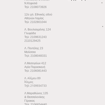
Ν.Κηφισιά
Τηλ: 2108073926
12ο χιλ. Εθνικής οδού
Αθηνών Λαμίας
Τηλ: 2102801044
Λ. Βουλιαγμένης 124
Γλυφάδα
Τηλ: 2109631243
2110129425
Λ. Πεντέλης 23
Μελίσσια
Tηλ: 2108048331
Λ.Μεσογείων 412
Αγία Παρασκευή
Τηλ: 2106081443
Λ. Αλίμου 89
Άλιμος
Τηλ: 2109934733
Λ.Μαραθώνος 135
& Θεσσαλονίκης
Γέρακας
Τήλ: 2106654440,