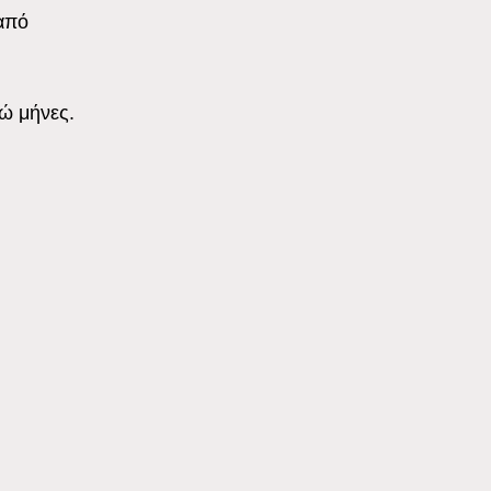
από
ώ μήνες.